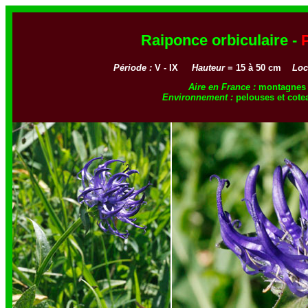
Raiponce orbiculaire -
Période :
V - IX
Hauteur
= 15 à 50 cm
Loc
Aire en France :
montagnes 
Environnement :
pelouses et cotea