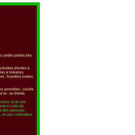
z petite parfois très
ncéolées étroites à
ées à linéaires,
les ; bractées ovales,
tes arrondies ; corolle
e bi– ou trilobé.
rance où je suis
mme ici près du
r des pelouses
s, un peu caillouteux