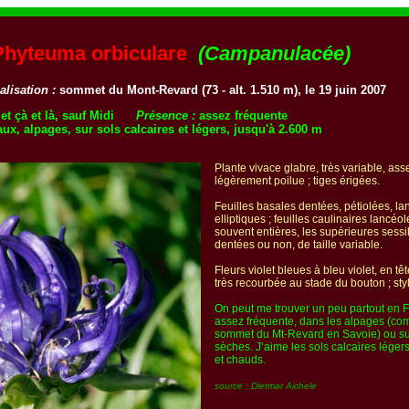
Phyteuma orbiculare
(Campanulacée)
alisation :
sommet du Mont-Revard (73 - alt. 1.510 m), le 19 juin 2007
et çà et là, sauf Midi
Présence :
assez fréquente
ux, alpages, sur sols calcaires et légers, jusqu'à 2.600 m
Plante vivace glabre, très variable, asse
légèrement poilue ; tiges érigées.
Feuilles basales dentées, pétiolées, la
elliptiques ; feuilles caulinaires lancéol
souvent entières, les supérieures sessi
dentées ou non, de taille variable.
Fleurs violet bleues à bleu violet, en tê
très recourbée au stade du bouton ; styl
On peut me trouver un peu partout en F
assez fréquente, dans les alpages (co
sommet du Mt-Revard en Savoie) ou su
sèches. J’aime les sols calcaires léger
et chauds.
source : Dietmar Aichele