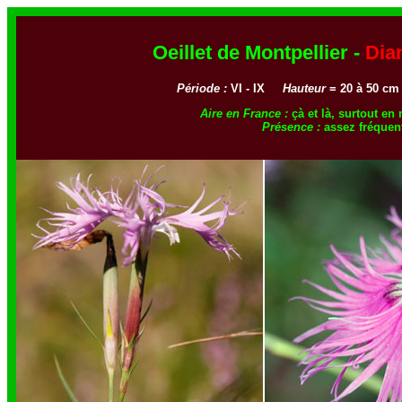
Oeillet de Montpellier -
Dia
Période :
VI - IX
Hauteur
= 20 à 50 
Aire en France :
çà et là, surtout
Présence :
assez fréquen