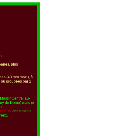
met.
éaires, plus
hes (40 mm max.), à
es ou groupées par 2
Massif Central au-
Puy de Dôme) mais je
e.
anthus
, consulter la
reux.