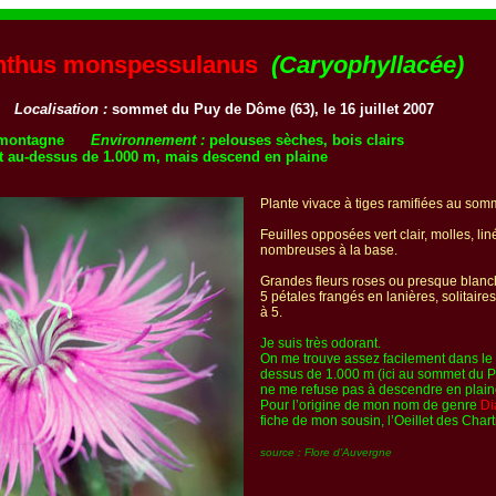
nthus monspessulanus
(Caryophyllacée)
cm
Localisation :
sommet du Puy de Dôme (63), le 16 juillet 2007
 en montagne
Environnement :
pelouses sèches, bois clairs
t au-dessus de 1.000 m, mais descend en plaine
Plante vivace à tiges ramifiées au som
Feuilles opposées vert clair, molles, lin
nombreuses à la base.
Grandes fleurs roses ou presque blanc
5 pétales frangés en lanières, solitair
à 5.
Je suis très odorant.
On me trouve assez facilement dans le 
dessus de 1.000 m (ici au sommet du 
ne me refuse pas à descendre en plain
Pour l’origine de mon nom de genre
Di
fiche de mon sousin, l’Oeillet des Chart
source : Flore d’Auvergne