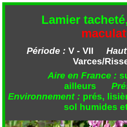
Lamier tacheté,
macula
Période :
V - VII
Hau
Varces/Risse
Aire en France :
s
ailleurs
Pré
Environnement :
prés, lisiè
sol humides et