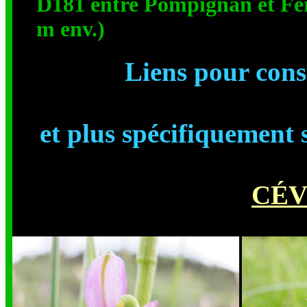
D181 entre Pompignan et Ferr
m env.)
Liens pour consu
et plus spécifiquement 
CÉV