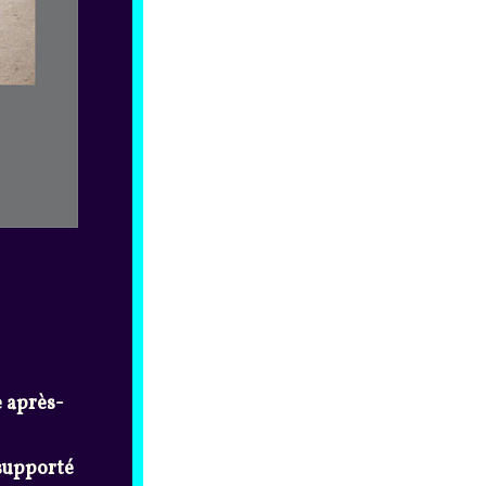
e après-
 supporté