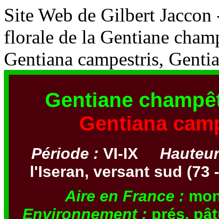
Site Web de Gilbert Jaccon 
florale de la Gentiane cham
Gentiana campestris, Genti
Gentiane champêtr
Gentiana camp
Période :
VI-IX
Hauteu
l'Iseran, versant sud (73 
Aire en France :
mon
Environnement :
prés, pâ